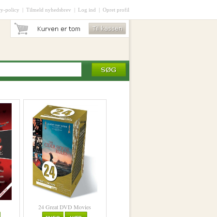
cy-policy
|
Tilmeld nyhedsbrev
|
Log ind
|
Opret profil
24 Great DVD Movies