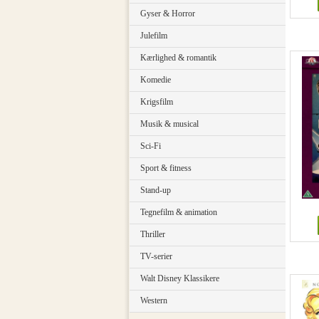
Gyser & Horror
Julefilm
Kærlighed & romantik
Komedie
Krigsfilm
Musik & musical
Sci-Fi
Sport & fitness
Stand-up
Tegnefilm & animation
Thriller
TV-serier
Walt Disney Klassikere
Western