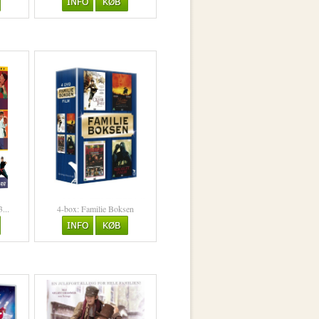
...
4-box: Familie Boksen