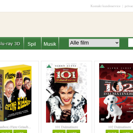
Kontakt kundeservice
|
priva
anbox) Flere Grineb...
101 Dalmatinere
102 Dalmatinere