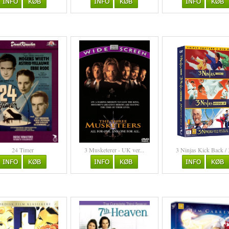
24 Timer
3 Musketerer - UK ver...
3 Ninjas Kick Back / 3