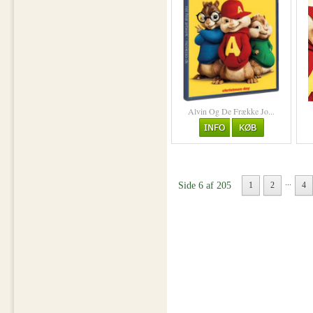
Alvin Og De Frække Jo...
...
Side 6 af 205
1
2
4