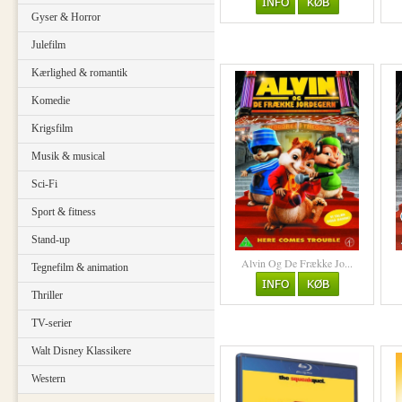
Gyser & Horror
Julefilm
Kærlighed & romantik
Komedie
Krigsfilm
Musik & musical
Sci-Fi
Sport & fitness
Stand-up
Alvin Og De Frække Jo...
Tegnefilm & animation
Thriller
TV-serier
Walt Disney Klassikere
Western