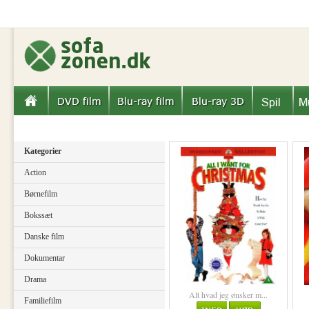
Kategorier
Action
Børnefilm
Bokssæt
Danske film
Dokumentar
Drama
Alt hvad jeg ønsker m...
Familiefilm